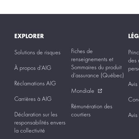
EXPLORER
LÉG
Fiches de
Solutions de risques
Prin
renseignements et
des 
Sommaires du produit
À propos d’AIG
pers
d’assurance (Québec)
Réclamations AIG
Avis
Mondiale
external_link
Carrières à AIG
Condi
Rémunération des
Déclaration sur les
courtiers
Avis
responsabilités envers
la collectivité