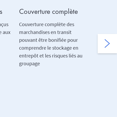
s
Couverture complète
Hauteme
nçus
Couverture complète des
Réseau mon
e aux
marchandises en transit
en transpo
pouvant être bonifiée pour
des servic
comprendre le stockage en
souscripti
entrepôt et les risques liés au
de recouv
groupage
prévention
gestion de