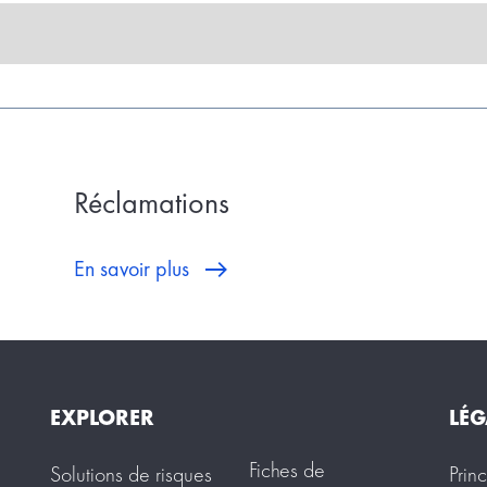
Réclamations
En savoir plus
EXPLORER
LÉG
Fiches de
Solutions de risques
Prin