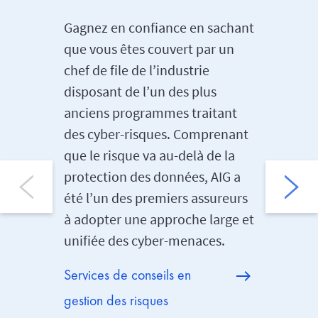
Gagnez en confiance en sachant
L’équip
que vous êtes couvert par un
résoluti
chef de file de l’industrie
prête à 
disposant de l’un des plus
assurés 
anciens programmes traitant
soupçon
des cyber-risques. Comprenant
éventuel
que le risque va au-delà de la
équipe 
protection des données, AIG a
locale s
été l’un des premiers assureurs
ressourc
à adopter une approche large et
permet à
unifiée des cyber-menaces.
les évén
répondr
Services de conseils en
demand
gestion des risques
Services