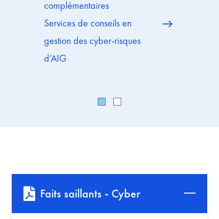
complémentaires
CyberEd
Services de conseils en
Prestatai
gestion des cyber-risques
partenai
d’AIG
Faits saillants - Cyber