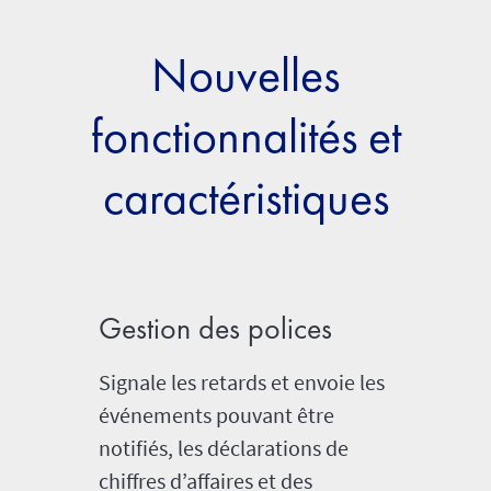
Nouvelles
fonctionnalités et
caractéristiques
Gestion des polices
Accès
Signale les retards et envoie les
Analyse 
événements pouvant être
et les IR
notifiés, les déclarations de
concerne
chiffres d’affaires et des
travers