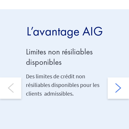
L’avantage AIG
Limites non résiliables
Trade
disponibles
Un accès
crédit c
Des limites de crédit non
platefor
résiliables disponibles pour les
rapports
clients admissibles.
les ass
des limi
En savoir