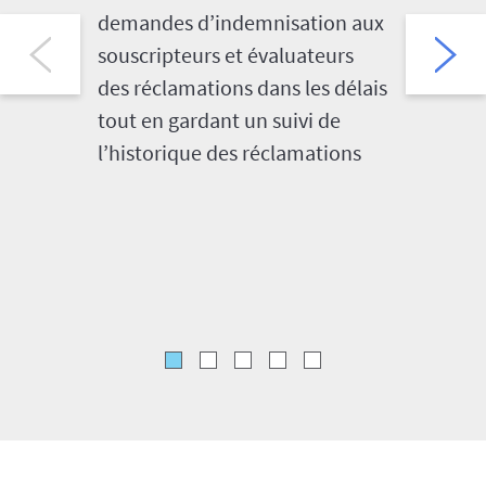
demandes d’indemnisation aux
rapports
souscripteurs et évaluateurs
de redre
des réclamations dans les délais
crédit, 
tout en gardant un suivi de
degré de
l’historique des réclamations
répartit
rapport d
rendeme
réclama