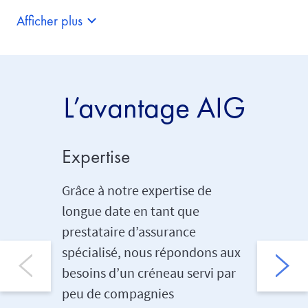
Afficher plus
L’avantage AIG
Expertise
Grande
Grâce à notre expertise de
Nos clie
longue date en tant que
grande fl
prestataire d’assurance
permett
spécialisé, nous répondons aux
program
besoins d’un créneau servi par
leurs em
peu de compagnies
large g