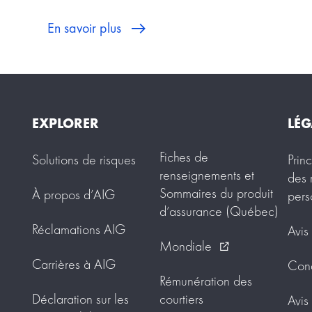
En savoir plus
EXPLORER
LÉG
Fiches de
Solutions de risques
Prin
renseignements et
des 
Sommaires du produit
À propos d’AIG
pers
d’assurance (Québec)
Réclamations AIG
Avis
Mondiale
external_link
Carrières à AIG
Condi
Rémunération des
Déclaration sur les
courtiers
Avis