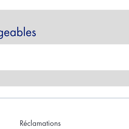
geables
Réclamations