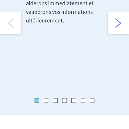
besoi
aiderons immédiatement et
validerons vos informations
Nos serv
ultérieurement.
voyage f
internat
soutien 
une assi
où que v
en plusi