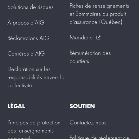
Fiches de renseignements
Solutions de risques
et Sommaires du produit
d’assurance (Québec)
À propos d’AIG
Mondiale
Réclamations AIG
external_link
Rémunération des
Carrières à AIG
courtiers
Déclaration sur les
responsabilités envers la
collectivité
LÉGAL
SOUTIEN
Principes de protection
Contactez-nous
des renseignements
Politique de règlement de
personnels