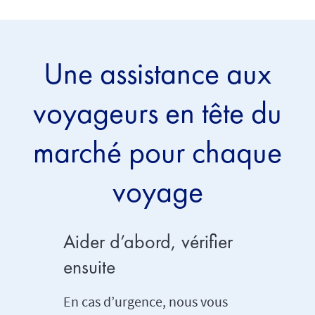
Une assistance aux
voyageurs en tête du
marché pour chaque
voyage
Aider d’abord, vérifier
Accéd
ensuite
assist
j/7 q
En cas d’urgence, nous vous